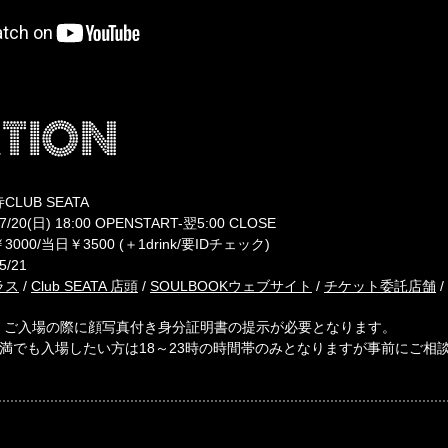
tion
CLUB SEATA
/7/20(日) 18:00 OPENSTART-翌5:00 CLOSE
3000/当日￥3500 (＋1drink/要IDチェック)
5/21
ラス
/
Club SEATA 店頭
/
SOULBOOKウェブサイト
/
チケット委託店舗
/
、ご入場の際に顔写真付き身分証明書の提示が必要となります。
未満でも入場したい方は18～23時の時間帯のみとなりますが事前にご相談