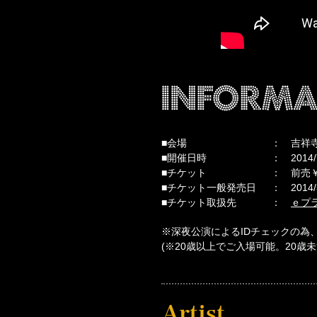
Informa
■会場
吉祥寺
■開催日時
2014
■チケット
前売￥
■チケット一般発売日
2014/
■チケット取扱先
ｅプ
※深夜公演によるIDチェックの為
(※20歳以上でご入場可能。20歳
Artist