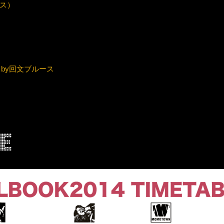
プス）
スby回文ブルース
e