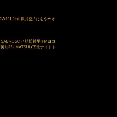
HOW441 feat. 数井塁 / たをやめオ
KYO SABROSO) / 植松哲平(FMヨコ
 / 寺島英知郎 / MATSUI (下北ナイトト