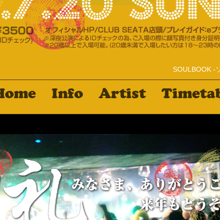
SOULBOOK 
Home
Info
Artist
Timeta