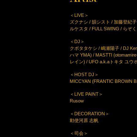
＜LIVE＞
ズクナシ / 韻シスト / 加藤登紀子 / ke
ルケスタ / FULL SWING / らぞく 
＜DJ＞
クボタタケシ / 嶋瀬陽子 / DJ Ken爺 
ハマ YMA) / MASTTI (otomami
レイン) / UFO a.k.aトキタ ユウホ(C
＜HOST DJ＞
MICCYAN (FRANTIC BROWN BE
＜LIVE PAINT＞
Rusow
＜DECORATION＞
勅使河原 志帆
＜司会＞