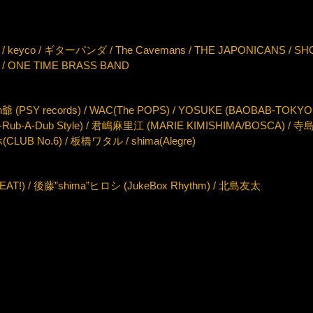
yco / ギターパンダ / The Cavemans / THE JAPONICANS / S
/ ONE TIME BRASS BAND
(PSY records) / WAC(The POPS) / YOSUKE (BAOBAB-TO
re-Rub-A-Dub Style) / 君嶋麻里江 (MARIE KIMISHIMA/BOSCA)
LUB No.6) / 板橋ワタル / shima(Alegre)
AT!) / 後藤”shima”ヒロシ (JukeBox Rhythm) / 北島友太