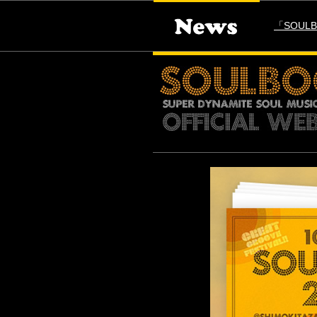
「SOULB