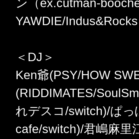
ン（ex.cutman-booche
YAWDIE/Indus&Ro
＜DJ＞
Ken爺(PSY/HOW SWEE
(RIDDIMATES/SoulSm
れデスコ/switch)/ぱっぽ
cafe/switch)/君嶋